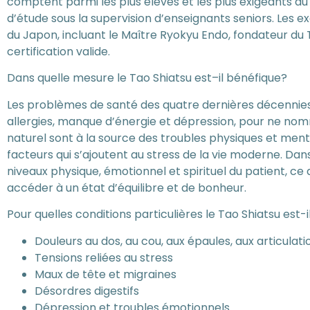
comptent parmi les plus élevés et les plus exigeants au 
d’étude sous la supervision d’enseignants seniors. Les e
du Japon, incluant le Maître Ryokyu Endo, fondateur du Ta
certification valide.
Dans quelle mesure le Tao Shiatsu est–il bénéfique?
Les problèmes de santé des quatre dernières décennies
allergies, manque d’énergie et dépression, pour ne no
naturel sont à la source des troubles physiques et me
facteurs qui s’ajoutent au stress de la vie moderne. Dans 
niveaux physique, émotionnel et spirituel du patient, ce 
accéder à un état d’équilibre et de bonheur.
Pour quelles conditions particulières le Tao Shiatsu est-
Douleurs au dos, au cou, aux épaules, aux articulati
Tensions reliées au stress
Maux de tête et migraines
Désordres digestifs
Dépression et troubles émotionnels