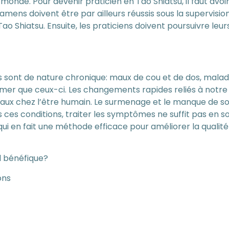
monde. Pour devenir praticien en Tao Shiatsu, il faut avo
xamens doivent être par ailleurs réussis sous la supervisi
o Shiatsu. Ensuite, les praticiens doivent poursuivre leur
 sont de nature chronique: maux de cou et de dos, malad
mmer que ceux-ci. Les changements rapides reliés à notre
ntaux chez l’être humain. Le surmenage et le manque de
ces conditions, traiter les symptômes ne suffit pas en soi: 
qui en fait une méthode efficace pour améliorer la qualité 
il bénéfique?
ons