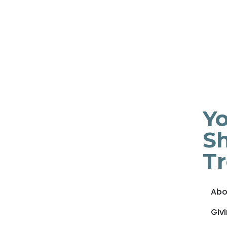
Yo
Sh
T
Abo
Giv