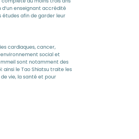
ir complété au moins trois ans
on d’un enseignant accrédité
s études afin de garder leur
ies cardiaques, cancer,
 environnement social et
 sommeil sont notamment des
ainsi le Tao Shiatsu traite les
de vie, la santé et pour