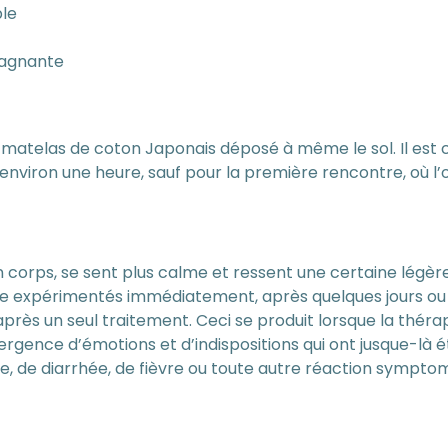
ble
stagnante
un matelas de coton Japonais déposé à même le sol. Il est 
nviron une heure, sauf pour la première rencontre, où l’
n corps, se sent plus calme et ressent une certaine légère
re expérimentés immédiatement, après quelques jours ou
près un seul traitement. Ceci se produit lorsque la thérapie
mergence d’émotions et d’indispositions qui ont jusque-là
, de diarrhée, de fièvre ou toute autre réaction sympto